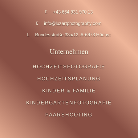
+43 664 931 970 13

info@luzartphotography.com

Bundesstraße 33a/12, A-6973 Höchst

Unternehmen
HOCHZEITSFOTOGRAFIE
HOCHZEITSPLANUNG
KINDER & FAMILIE
KINDERGARTENFOTOGRAFIE
PAARSHOOTING