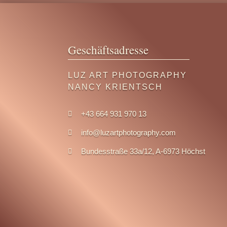
Geschäftsadresse
LUZ ART PHOTOGRAPHY
NANCY KRIENTSCH
+43 664 931 970 13

info@luzartphotography.com

Bundesstraße 33a/12, A-6973 Höchst
